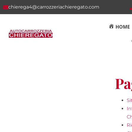
chierega4@carrozzeriachieregato.com
HOME
Pa
Si
In
Ch
Ri