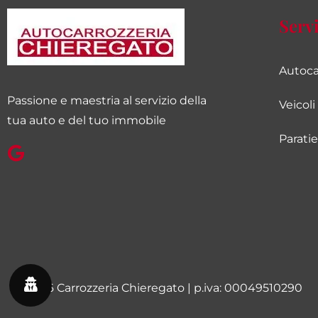
Servi
Autoca
Passione e maestria al servizio della
Veicol
tua auto e del tuo immobile
Parati
© 2026 Carrozzeria Chieregato | p.iva: 00049510290