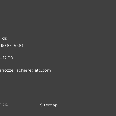
rdì:
 15.00-19.00
– 12.00
rrozzeriachieregato.com
GDPR
I
Sitemap