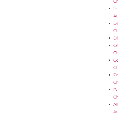
Ch
Im
Au
Di
Ch
Di
Ce
Ch
Co
Ch
Pr
Ch
Pa
Ch
Al
Au