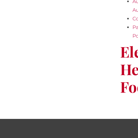
Au
Au
Co
Pa
Po
El
He
Fo